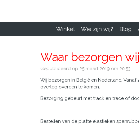
Ga
direct
naar
de
Winkel
Wie zijn wij?
Blog
hoofdinhoud
Waar bezorgen wi
Gepubliceerd op 25 maart 2019 om 20:53
Wij bezorgen in België en Nederland. Vanaf 
overleg overeen te komen.
Bezorging gebeurt met track en trace of doo
Bestellen van de platte elastieken spanrub