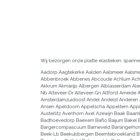
Wij bezorgen onze platte elastieken, spanner
Aadorp Aagtekerke Aalden Aalsmeer Aalsmeerderbrug Aalst-Gld Aalten Aalzum Aardenburg Aarlanderveen Aarlerixtel Aartswoud Abbekerk Abbenbroek Abbenes Abcoude Achlum Achterveld Achthuizen Achtmaal Acquoy Adorp Aduard Aerdenhout Aerdt Afferden-Gld Afferden-Lb Akersloot Akkrum Akmarijp Albergen Alblasserdam Alem Alkemade Alkmaar Allingawier Almelo Almen Almen Almere Almkerk Alphena/Drijn Alphen-Gld Alphen-Nb Alteveer-Dr Alteveer-Gn Altforst Ameide America Amerongen Amersfoort Ammerstol Ammerzoden Amstelhoek Amstelveen Amstenrade Amsterdam Amsterdamzuidoost Andel Andelst Anderen Andijk Ane Anerveen Angeren Angerlo Anjum Ankeveen Anloo Annapaulowna Annen Annerveenschekanaal Ansen Apeldoorn Appelscha Appeltern Appingedam Arcen Arkel Arnemuiden Arnhem Arrien Arum Asch Asperen Assen Assendelft Asten Augsbuurt Austerlitz Avenhorn Axel Azewijn Baak Baambrugge Baard Baarland Baarlenassau Baarlo-Lb Baarlo-Ov Baarn Babberich Babylonienbroek Badhoevedorp Baexem Baflo Baijum Bakel Bakhuizen Bakkeveen Balinge Balk Balkbrug Balloo Ballum Banholt Bant Bantega Barchem Barendrecht Bargercompascuum Barneveld Barsingerhorn Batenburg Bathem Bavel Bedum Beegden Beekbergen Beekendonk Beekgem.Bergh-Gld Beek-Gld Beek-Lb Beekubbergen Beemtebroekland Beers-Fr Beers-Nb Beerta Beesd Beesel Beetgum Beetgumermolen Beets-Nh Beetsterzwaag Beilen Beinsdorp Belfeld Belingwolde Beltrum Bemelen Bemmel Benedenleeuwen Bennebroek Bennekom Benneveld Benningbroek Benschop Bentelo Benthuizen Bentveld Bergambacht Bergenaanzee Bergendal Bergen-Lb Bergen-Nh Bergenopzoom Bergenterblijt Bergentheim Bergeyk Bergharen Berghem Bergschenhoek Bergum Bergum Berkelenrodenrijs Berkelenschot Berkenwoude Berkhout Berlicum-Nb Berlikum-Fr Berlinge Best Beugen Beuningen-Gld Beuningen-Ov Beusichem Beverwijk Biddinghuizen Bierum Biervliet Biesthoutakker Biezenmortel Biggekerke Bilthoven Bingelrade Birdaard Bladel Blankenheim Blaricum Blauwhuis Bleiswijk Blesdijke Bleskensgraaf Blessum Blija Blijham Blitterswijck Bloemendaal Blokker Blokland Blokland Blokzijl Bocholtz Bodegraven Boekel Boekelo Boelenslaan Boerakker Boesingeliede Boijl Bolsward Bontebok Boornbergum Borculo Borger Borgercompagnie Borgsweer Born Borne Bornerbroek Bornwird Borsele Boschenduin Boskoop Bosschenhoofd Botlek Bovenkarsel Bovenleeuwen Bovensmilde Boxmeer Boxtel Bozum Braamt Brakel Brandtgum Brandwijk Breda Bredevoort Breedenbroek Breezand Breskens Breugel Breukelen Breukeleveen Brielle Briltil Britsum Britswerd Broek-Fr Broekhuizen-Lb Broekhuizenvorst Broekinwaterland Broekland-Ov Broekoplangedijk Broeksterwoude Broek-Zh Bronkhorst Bronneger Brouwershaven Bruchem Brucht Bruchterveld Bruinehaar Bruinisse Brummen Brunssum Buchten Budel Buggenum Buinen Buinerveen Buitenkaag Bunde Bunne Bunnik Bunschotenspakenburg Buren-Fr Buren-Gld Burgerbrug Burgerveen Burghhaamstede Burgwerd Burum Bussum Buurmalsen Cadierenkeer Cadzand Callantsoog Capellea/Dijssel Casteren Castricum Chaam Clinge Coevorden Colijnsplaat Collendoorn Colmschate Cornjum Cothen Cromvoirt Cuijk Culembourg Daarle Daarlerveen Dalen Dalen Dalerpeel Dalerveen Dalfsen Damwoude Darp Debilt Deblesse Decocksdorp Dedemsvaart Dedgum Deersum Deest Degoorn Degroeve Deheen Dehoef