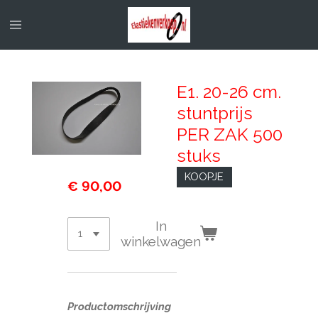
Ga
direct
naar
de
hoofdinhoud
E1. 20-26 cm.
stuntprijs
PER ZAK 500
stuks
KOOPJE
€ 90,00
In
winkelwagen
Productomschrijving