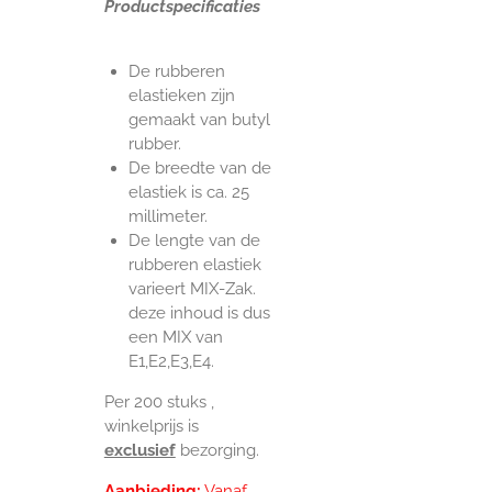
Productspecificaties
De rubberen
elastieken zijn
gemaakt van butyl
rubber.
De breedte van de
elastiek is ca. 25
millimeter.
De lengte van de
rubberen elastiek
varieert MIX-Zak.
deze inhoud is dus
een MIX van
E1,E2,E3,E4.
Per 200 stuks ,
winkelprijs is
exclusief
bezorging.
Aanbieding:
Vanaf